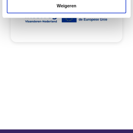
e
Weigeren