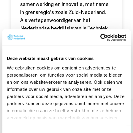
samenwerking en innovatie, met name
in grensregio's zoals Zuid-Nederland.
Als vertegenwoordiger van het
Nederlandse bedrijfsleven is Techniek
Nederland partner in het project
LOGES, een project dat vanuit InterReg
Vlaanderen-Nederland ondersteund
Deze website maakt gebruik van cookies
wordt met Europese middelen. Met dit
We gebruiken cookies om content en advertenties te
partnerschap zet Techniek Nederland
personaliseren, om functies voor social media te bieden
zich in om innovatieve oplossingen
en om ons websiteverkeer te analyseren. Ook delen we
vanuit het bedrijfsleven te stimuleren
informatie over uw gebruik van onze site met onze
en haar achterban te ondersteunen bij
partners voor social media, adverteren en analyse. Deze
de energietransitie.
partners kunnen deze gegevens combineren met andere
informatie die u aan ze heeft verstrekt of die ze hebben
LOGES (Lokaal Geïntegreerde
verzameld op basis van uw gebruik van hun services.
EnergieSystemen)
is een van de
grensoverschrijdende projecten binnen