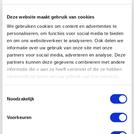
Zoek in je opvolger niet een kloon van jezelf. Die
is er namelijk niet. Maak een profielschets zodat
Deze website maakt gebruik van cookies
je weet wat je zoekt in je opvolger. Als je
We gebruiken cookies om content en advertenties te
iemand wilt polsen voor een mogelijke
personaliseren, om functies voor social media te bieden
en om ons websiteverkeer te analyseren. Ook delen we
overname, doe dit dan op een discrete manier
informatie over uw gebruik van onze site met onze
of besteed dit uit. De installatiebranche
partners voor social media, adverteren en analyse. Deze
kenmerkt zich door de onderlinge contacten
partners kunnen deze gegevens combineren met andere
tussen ondernemers en bedrijven met hun
informatie die u aan ze heeft verstrekt of die ze hebben
werknemers. Als je niet oppast, weet ieder
verzameld op basis van uw gebruik van hun services.
bedrijf in de regio het binnen één week.
T
De verkoop: de koop wordt gesloten
Noodzakelijk
o
e
Heb je de geschikte koper gevonden? En zijn de
s
afspraken en voorwaarden over en weer
Voorkeuren
t
duidelijk? Leg dit vast in een
e
intentieovereenkomst. De koper kan nu een