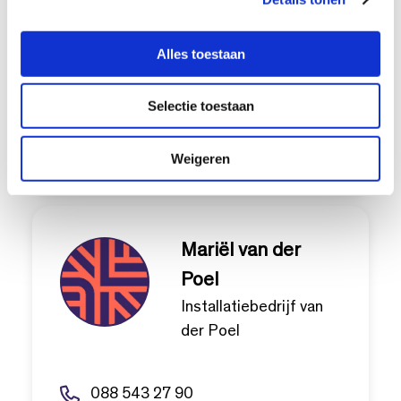
e
Bellekom
l
Scholtes BV
Alles toestaan
e
c
Selectie toestaan
t
088 543 27 90
i
secretariaat@technieknederland.nl
e
Weigeren
Mariël van der
Poel
Installatiebedrijf van
der Poel
088 543 27 90