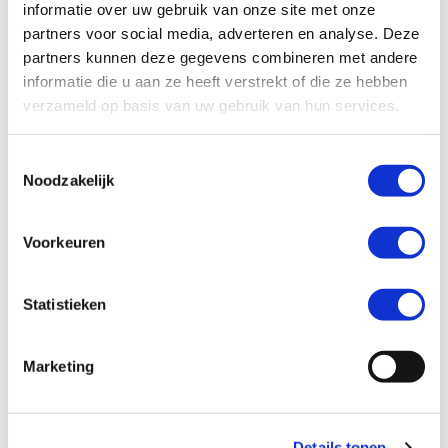
informatie over uw gebruik van onze site met onze
partners voor social media, adverteren en analyse. Deze
secretariaat@technieknederland.nl
partners kunnen deze gegevens combineren met andere
informatie die u aan ze heeft verstrekt of die ze hebben
verzameld op basis van uw gebruik van hun services.
Richard Gunst
T
Noodzakelijk
o
Gunst
e
Warmtetechniek
s
Voorkeuren
t
e
088 543 27 90
m
Statistieken
secretariaat@technieknederland.nl
m
i
Marketing
n
g
s
Mariëlle Koene-
Details tonen
s