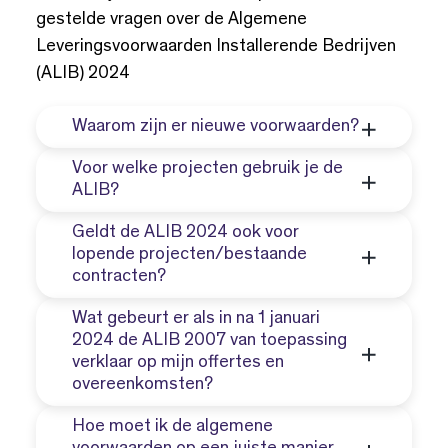
gestelde vragen over de Algemene
Leveringsvoorwaarden Installerende Bedrijven
(ALIB) 2024
Waarom zijn er nieuwe voorwaarden?
Voor welke projecten gebruik je de
De ALIB 2007 waren inmiddels 17 jaar
ALIB?
oud. Daarmee werd het hoog tijd voor
Geldt de ALIB 2024 ook voor
een actualisatie. Deze nieuwe ALIB
De Algemene Voorwaarden
lopende projecten/bestaande
sluiten weer aan op de huidige
contracten?
Installerende Bedrijven (ALIB) zijn
wetgeving, waaronder ook de Wet
bedoeld voor de overeenkomst tussen
Wat gebeurt er als in na 1 januari
kwaliteitsborging voor het bouwen
een installateur en zakelijke
Nee. De nieuwe algemene
2024 de ALIB 2007 van toepassing
(Wkb).
opdrachtgever zoals een
verklaar op mijn offertes en
voorwaarden zijn niet van toepassing
overeenkomsten?
woningbouwcorporatie, bouwkundig
op bestaande overeenkomsten voor
aannemer of projectontwikkelaar.
2024. Dus alleen bij overeenkomsten
Hoe moet ik de algemene
gesloten na 1 januari 2024. Let goed
De set met voorwaarden die van