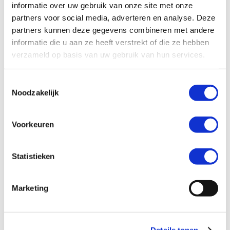
informatie over uw gebruik van onze site met onze
partners voor social media, adverteren en analyse. Deze
partners kunnen deze gegevens combineren met andere
informatie die u aan ze heeft verstrekt of die ze hebben
Voorspellend
verzameld op basis van uw gebruik van hun services.
energiemanagementsysteem
T
Noodzakelijk
o
e
s
Voorkeuren
t
e
m
Statistieken
m
i
Marketing
Het OpenToControl platform integreert
n
gebouwinstallaties (HVAC), laadinfra,
g
PV-systemen en
s
Details tonen