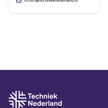
m.hof@technieknederland.nl