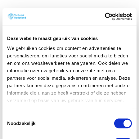
Deze website maakt gebruik van cookies
De Circulaire
We gebruiken cookies om content en advertenties te
personaliseren, om functies voor social media te bieden
Elektronicamarkt
en om ons websiteverkeer te analyseren. Ook delen we
informatie over uw gebruik van onze site met onze
De toekomst van de elektronicabranche
partners voor social media, adverteren en analyse. Deze
is circulair. Circulair ondernemen biedt je
partners kunnen deze gegevens combineren met andere
kansen voor nieuwe inkomsten, lagere
informatie die u aan ze heeft verstrekt of die ze hebben
verzameld op basis van uw gebruik van hun services.
kosten en een sterker imago. Om je te
helpen deze kansen te benutten, heeft
T
Techniek Nederland voor leden een
Noodzakelijk
o
praktisch stappenplan ontwikkeld.
e