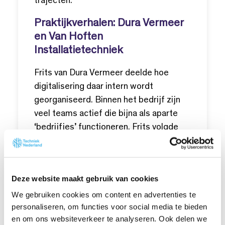
trajecten.
Praktijkverhalen: Dura Vermeer
en Van Hoften
Installatietechniek
Frits van Dura Vermeer deelde hoe
digitalisering daar intern wordt
georganiseerd. Binnen het bedrijf zijn
veel teams actief die bijna als aparte
‘bedrijfjes’ functioneren. Frits volgde
het digicoach-traject en kreeg daarbij
extra handvatten op het gebied van
communicatie, draagvlak en
Deze website maakt gebruik van cookies
leiderschap. Hoe neem je collega’s
We gebruiken cookies om content en advertenties te
mee? Hoe hou je iedereen aangehaakt?
personaliseren, om functies voor social media te bieden
En hoe zet je key-users slim in?
en om ons websiteverkeer te analyseren. Ook delen we