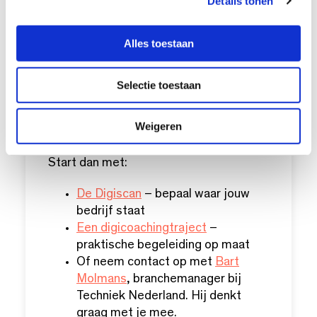
Details tonen
s
met tools, trainingen en inspiratie uit de
e
praktijk. Door samen te werken met
l
digiGO brengen we landelijke kennis
Alles toestaan
e
naar jouw regio en vakgebied. Zo maken
c
we digitalisering haalbaar voor elk
Selectie toestaan
t
bedrijf.
i
e
Weigeren
Wil jij ook aan de slag?
Start dan met:
De Digiscan
– bepaal waar jouw
bedrijf staat
Een digicoachingtraject
–
praktische begeleiding op maat
Of neem contact op met
Bart
Molmans
, branchemanager bij
Techniek Nederland. Hij denkt
graag met je mee.