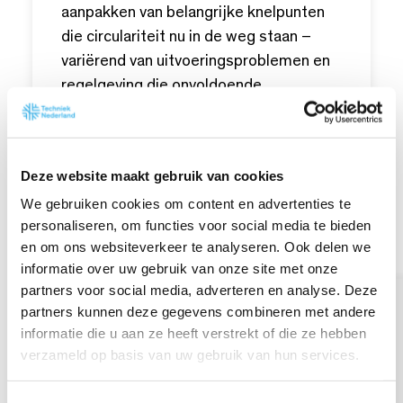
aanpakken van belangrijke knelpunten
die circulariteit nu in de weg staan –
variërend van uitvoeringsproblemen en
regelgeving die onvoldoende
stimulansen biedt tot de noodzaak van
meer bewustwording en
gedragsverandering. Daarbij wordt
Deze website maakt gebruik van cookies
nadrukkelijk ingezet op
We gebruiken cookies om content en advertenties te
levensduurverlenging, bijvoorbeeld via
personaliseren, om functies voor social media te bieden
reparatie en hergebruik, en op
en om ons websiteverkeer te analyseren. Ook delen we
hoogwaardige recycling: onmisbare
informatie over uw gebruik van onze site met onze
schakels in de circulaire keten.
partners voor social media, adverteren en analyse. Deze
partners kunnen deze gegevens combineren met andere
De Task Force kan dit niet alleen: de
informatie die u aan ze heeft verstrekt of die ze hebben
agenda bevat zowel acties die de leden
verzameld op basis van uw gebruik van hun services.
van de Task Force zelf uitvoeren, als
acties waarbij anderen om inzet wordt