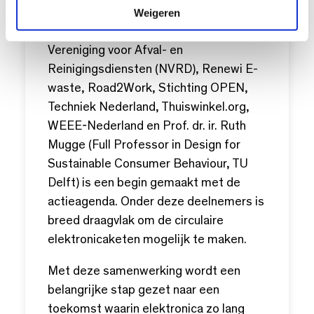
e
Weigeren
Metaal Recycling Federatie (MRF),
Midwaste, Natuur&Milieu, Nederlandse
Vereniging voor Afval- en
Reinigingsdiensten (NVRD), Renewi E-
waste, Road2Work, Stichting OPEN,
Techniek Nederland, Thuiswinkel.org,
WEEE-Nederland en Prof. dr. ir. Ruth
Mugge (Full Professor in Design for
Sustainable Consumer Behaviour, TU
Delft) is een begin gemaakt met de
actieagenda. Onder deze deelnemers is
breed draagvlak om de circulaire
elektronicaketen mogelijk te maken.
Met deze samenwerking wordt een
belangrijke stap gezet naar een
toekomst waarin elektronica zo lang