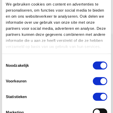
De revisiemarkt voor warmtepompen
We gebruiken cookies om content en advertenties te
groeit langzaam. Waar eerst vervanging
personaliseren, om functies voor social media te bieden
de standaard was, kiezen steeds meer
en om ons websiteverkeer te analyseren. Ook delen we
bedrijven voor revisie. Door onderdelen
informatie over uw gebruik van onze site met onze
opnieuw te gebruiken, besparen we op
partners voor social media, adverteren en analyse. Deze
schaarse grondstoffen. Samen met
partners kunnen deze gegevens combineren met andere
informatie die u aan ze heeft verstrekt of die ze hebben
Techniek Nederland en Rensa
verzameld op basis van uw gebruik van hun services.
Verwarming & Ventilatie ontwikkelde
Inexeon een professioneel
T
revisieproces. Het resultaat: circulaire
Neem contact op
Noodzakelijk
o
kwaliteitsproducten met meetbare
e
voordelen voor milieu én portemonnee.
s
Voorkeuren
Dat is extra belangrijk in een tijd van
t
dure materialen en leverproblemen.
e
m
Statistieken
Jeroen Bart: “Onderdelen die
m
terugkomen na onderhoud worden
i
Marketing