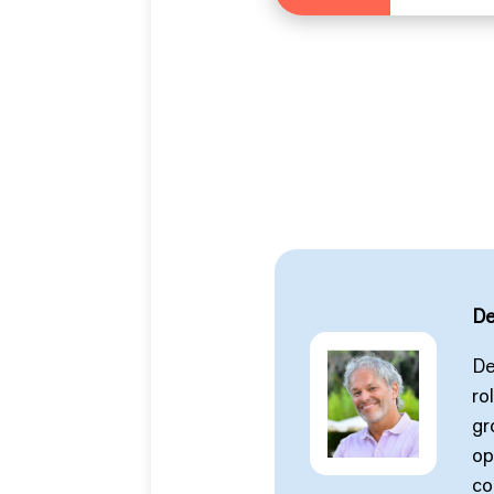
De
De
ro
gr
op
co