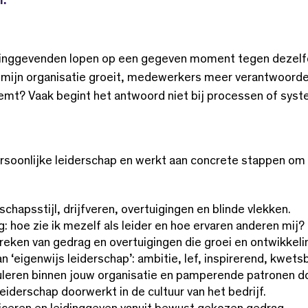
l.
inggevenden lopen op een gegeven moment tegen dezelfde 
ls mijn organisatie groeit, medewerkers meer verantwoor
mt? Vaak begint het antwoord niet bij processen of syste
persoonlijke leiderschap en werkt aan concrete stappen om 
rschapsstijl, drijfveren, overtuigingen en blinde vlekken.
g: hoe zie ik mezelf als leider en hoe ervaren anderen mij?
eken van gedrag en overtuigingen die groei en ontwikkel
n ‘eigenwijs leiderschap’: ambitie, lef, inspirerend, kwets
leren binnen jouw organisatie en pamperende patronen d
eiderschap doorwerkt in de cultuur van het bedrijf.