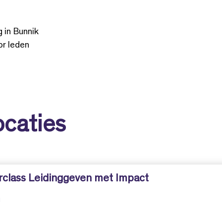
 in Bunnik
or leden
ocaties
rclass Leidinggeven met Impact
g