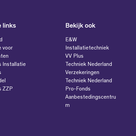
 links
Bekijk ook
id
E&W
e voor
Installatietechniek
ten
VV Plus
s Installatie
Techniek Nederland
s
Verzekeringen
del
Techniek Nederland
es ZZP
Pro-Fonds
Aanbestedingscentru
m