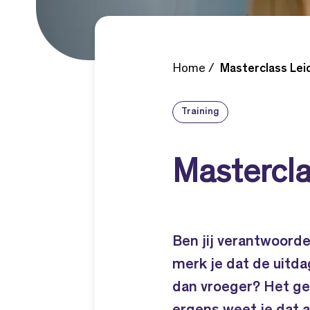
Home
Masterclass Le
Training
Mastercl
Ben jij verantwoordel
merk je dat de uitd
dan vroeger? Het ge