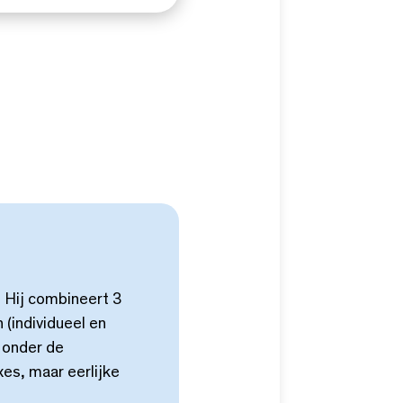
 Hij combineert 3
 (individueel en
t onder de
xes, maar eerlijke