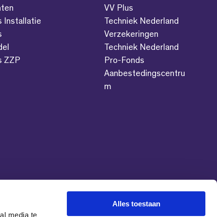
ten
VV Plus
s Installatie
Techniek Nederland
s
Verzekeringen
del
Techniek Nederland
es ZZP
Pro-Fonds
Aanbestedingscentru
m
Alles toestaan
al media te