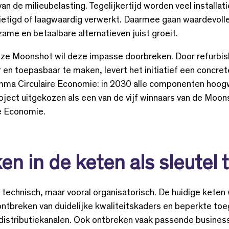
van de milieubelasting. Tegelijkertijd worden veel installat
nietigd of laagwaardig verwerkt. Daarmee gaan waardevolle
zame en betaalbare alternatieven juist groeit.
ze Moonshot wil deze impasse doorbreken. Door refurbish
en toepasbaar te maken, levert het initiatief een concret
mma Circulaire Economie: in 2030 alle componenten hoog
roject uitgekozen als een van de vijf winnaars van de Moo
re Economie.
 in de keten als sleutel 
en technisch, maar vooral organisatorisch. De huidige ket
ontbreken van duidelijke kwaliteitskaders en beperkte toe
distributiekanalen. Ook ontbreken vaak passende busine