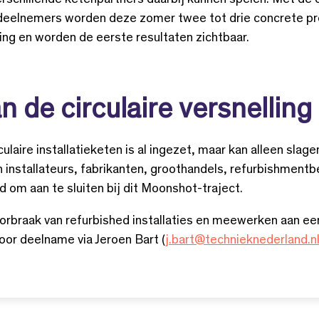
erschillende ketenpartners daarbij kunnen spelen. Met de 
deelnemers worden deze zomer twee tot drie concrete pr
ing en worden de eerste resultaten zichtbaar.
 de circulaire versnelling
laire installatieketen is al ingezet, maar kan alleen slage
nstallateurs, fabrikanten, groothandels, refurbishmentb
 om aan te sluiten bij dit Moonshot-traject.
 doorbraak van refurbished installaties en meewerken aan
oor deelname via Jeroen Bart (
j.bart@technieknederland.n