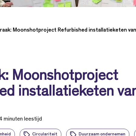
aak: Moonshotproject Refurbished installatieketen van
k: Moonshotproject
ed installatieketen van
4 minuten leestijd
amheid
Circulariteit
Duurzaam ondernemen