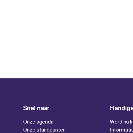
Snel naar
Handige
Onze agenda
Word nu l
Onze standpunten
Informati