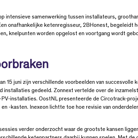
 op intensieve samenwerking tussen installateurs, grootha
Een onafhankelijke ketenregisseur, 2BHonest, begeleidt h
en, knelpunten worden opgelost en voortgang wordt gebo
oorbraken
an 15 juni zijn verschillende voorbeelden van succesvoll
d installaties gedeeld. Zonnext vertelde over de inzamels
-PV-installaties. OostNL presenteerde de Circotrack-proj
en -kasten. Inexeon lichtte toe hoe revisie van onderdelen
rksessies verder onderzocht waar de grootste kansen ligg