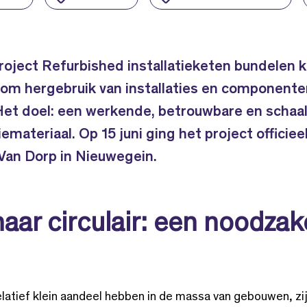
oject Refurbished installatieketen bundelen k
 om hergebruik van installaties en componente
Het doel: een werkende, betrouwbare en schaa
iemateriaal. Op 15 juni ging het project officiee
 Van Dorp in Nieuwegein.
naar circulair: een noodzak
elatief klein aandeel hebben in de massa van gebouwen, zi