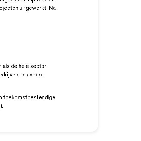
opgehaalde input en het
ojecten uitgewerkt. Na
n als de hele sector
edrijven en andere
 een toekomstbestendige
l
).