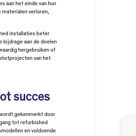
ies aan het einde van hun
 materialen verloren,
ed installaties beter
e bijdrage aan de doelen
waardig hergebruiken of
nshotprojecten van het
tot succes
en wordt gekenmerkt door
gang tot refurbished
ssmodellen en voldoende