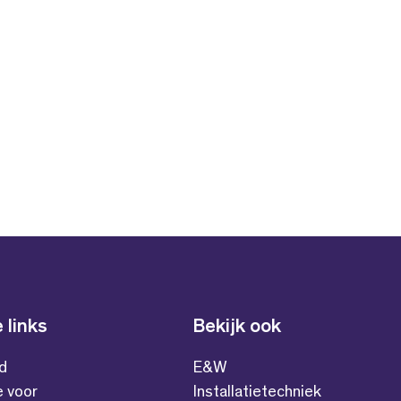
 links
Bekijk ook
id
E&W
e voor
Installatietechniek