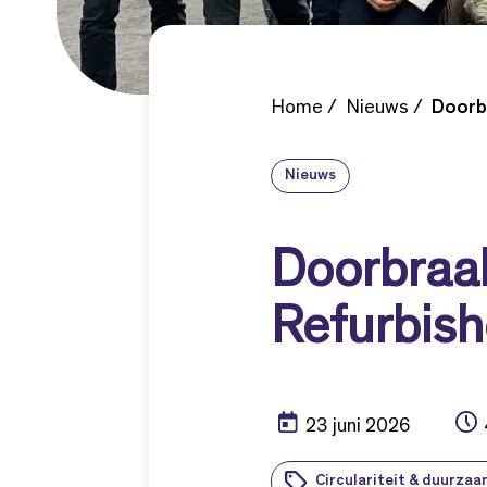
Home
Nieuws
Doorbr
Nieuws
Doorbraa
Refurbish
23 juni 2026
Circulariteit & duurza