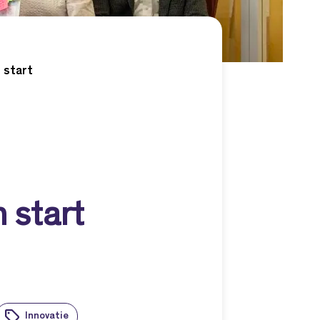
 start
 start
Innovatie